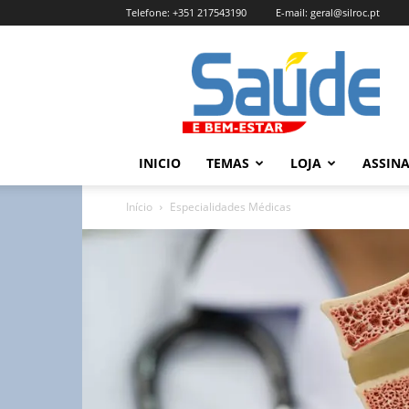
Telefone:
+351 217543190
E-mail:
geral@silroc.pt
Revista
Saúde
e
Bem
Estar
–
INICIO
TEMAS
LOJA
ASSIN
Edição
Online
Início
Especialidades Médicas