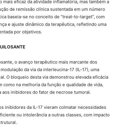
 mais eficaz da atividade inflamatória, mas também a
dução de remissão clínica sustentada em um número
ica baseia-se no conceito de “treat-to-target”, com
ça e ajuste dinâmico da terapêutica, refletindo uma
entada por objetivos.
QUILOSANTE
ilosante, o avanço terapêutico mais marcante dos
odulação da via da interleucina-17 (IL-17), uma
ial. O bloqueio desta via demonstrou elevada eficácia
em como na melhoria da função e qualidade de vida,
aos inibidores do fator de necrose tumoral.
 os inibidores da IL-17 vieram colmatar necessidades
iciente ou intolerância a outras classes, com impacto
rutural.