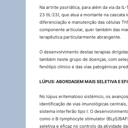
Na artrite psoriática, para além da via da I
23 (IL-23), que atua a montante na cascata
diferenciação e manutenção das células Th1
componente articular, quer também das man
terapêutica particularmente abrangente.
O desenvolvimento destas terapias dirigida
também neste grupo de doenças, com seleçã
fenótipo clínico e das vias patogénicas pre
LÚPUS: ABORDAGEM MAIS SELETIVA E EF
No lúpus eritematoso sistémico, os avanços
identificação de vias imunológicas centrais
sistema interferão tipo I. O desenvolvimento
como o B-lymphocyte stimulator (BLyS/BAFF
seletiva e eficaz no controlo da atividade 