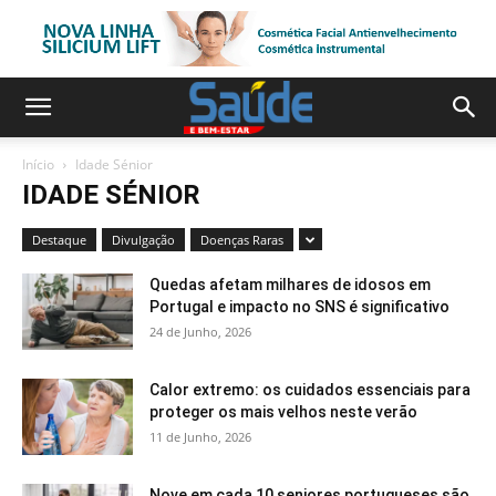
Início
Idade Sénior
IDADE SÉNIOR
Destaque
Divulgação
Doenças Raras
Quedas afetam milhares de idosos em
Portugal e impacto no SNS é significativo
24 de Junho, 2026
Calor extremo: os cuidados essenciais para
proteger os mais velhos neste verão
11 de Junho, 2026
Nove em cada 10 seniores portugueses são