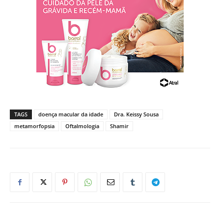
TAGS
doença macular da idade
Dra. Keissy Sousa
metamorfopsia
Oftalmologia
Shamir