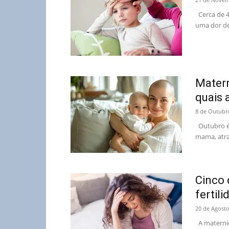
Cerca de 4
uma dor de
Matern
quais 
8 de Outubr
Outubro é 
mama, atrav
Cinco 
fertil
20 de Agosto
A maternid