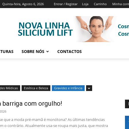
Quinta-feira, Agosto 6, 2026
Entrar / Registar
Loja
Carrinho
Minha con
ATURAS
SOBRE NÓS
CONTACTOS
ades Médicas
Estética e Beleza
Gravidez e Infância
a barriga com orgulho!
 2026
e que a moda pré-mamã é monótona? As últimas tendências
 o contrário. Atualmente usa-se roupa mais justa, que mostra