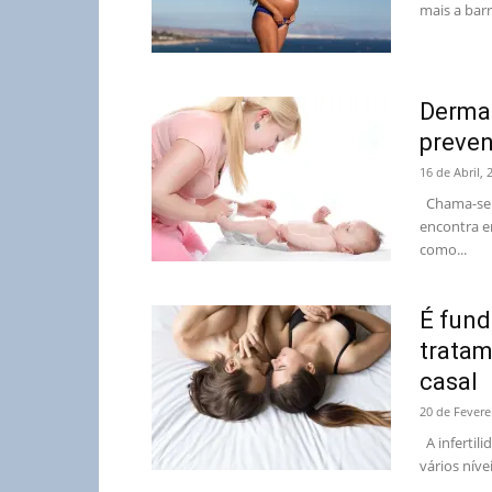
mais a barri
Dermat
preve
16 de Abril, 
Chama-se d
encontra e
como...
É fund
tratam
casal
20 de Fevere
A infertili
vários níve