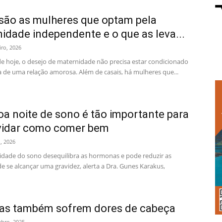
ão as mulheres que optam pela
idade independente e o que as leva...
iro, 2026
e hoje, o desejo de maternidade não precisa estar condicionado
a de uma relação amorosa. Além de casais, há mulheres que...
a noite de sono é tão importante para
vidar como comer bem
o, 2026
dade do sono desequilibra as hormonas e pode reduzir as
e se alcançar uma gravidez, alerta a Dra. Gunes Karakus,
ças também sofrem dores de cabeça
bro, 2025