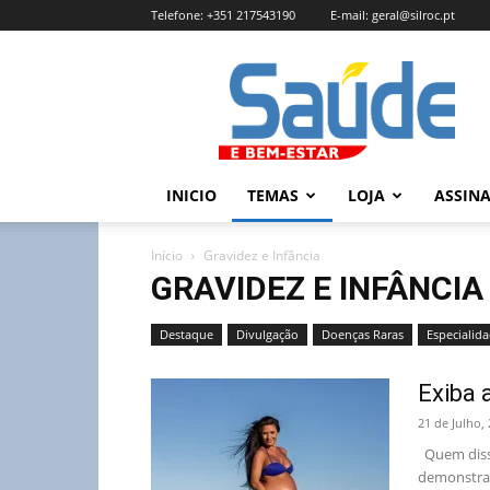
Telefone:
+351 217543190
E-mail:
geral@silroc.pt
Revista
Saúde
e
Bem
Estar
–
INICIO
TEMAS
LOJA
ASSIN
Edição
Online
Início
Gravidez e Infância
GRAVIDEZ E INFÂNCIA
Destaque
Divulgação
Doenças Raras
Especialid
Exiba 
21 de Julho,
Quem diss
demonstram