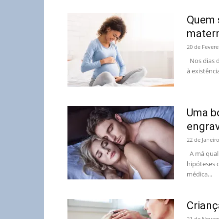
Quem s
matern
20 de Fevere
Nos dias d
à existênci
Uma bo
engra
22 de Janeir
A má quali
hipóteses d
médica...
Crian
21 de Novem