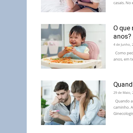
casais. No 
O que 
anos?
4 de Junho, 
Como pedia
anos, em t
Quando
29 de Maio, 
Quando a m
caminho. A
Ginecologist