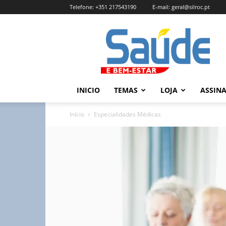
Telefone:
+351 217543190
E-mail:
geral@silroc.pt
Revista
Saúde
e
Bem
Estar
–
INICIO
TEMAS
LOJA
ASSIN
Edição
Online
Início
Especialidades Médicas