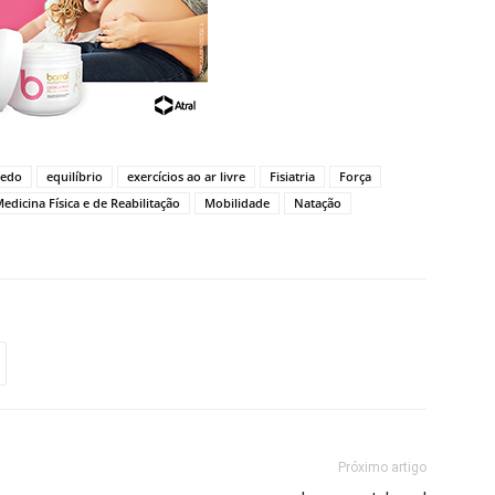
vedo
equilíbrio
exercícios ao ar livre
Fisiatria
Força
edicina Física e de Reabilitação
Mobilidade
Natação
Próximo artigo