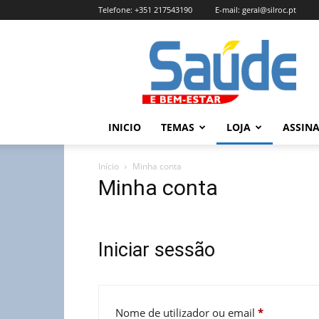
Telefone:
+351 217543190
E-mail:
geral@silroc.pt
Revista
Saúde
e
Bem
Estar
–
INICIO
TEMAS
LOJA
ASSIN
Edição
Online
Início
Minha conta
Minha conta
Iniciar sessão
Obrigatóri
Nome de utilizador ou email
*