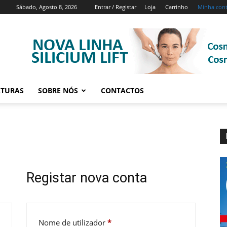
Sábado, Agosto 8, 2026
Entrar / Registar
Loja
Carrinho
Minha con
ATURAS
SOBRE NÓS
CONTACTOS
Registar nova conta
o
Obrigatório
Nome de utilizador
*