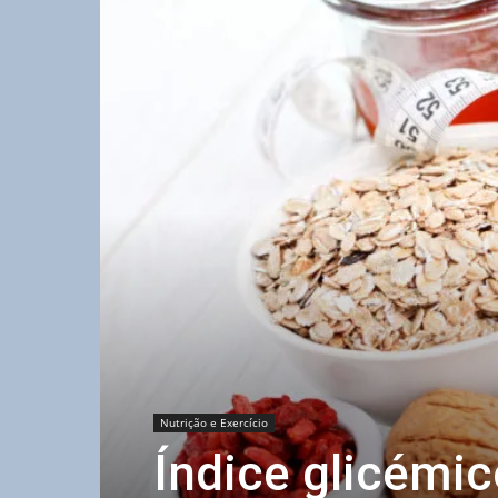
Nutrição e Exercício
Índice glicémic