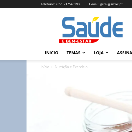
Telefone:
+351 217543190
E-mail:
geral@silroc.pt
Revista
Saúde
e
Bem
Estar
–
INICIO
TEMAS
LOJA
ASSIN
Edição
Online
Início
Nutrição e Exercício