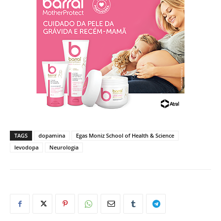
TAGS
dopamina
Egas Moniz School of Health & Science
levodopa
Neurologia