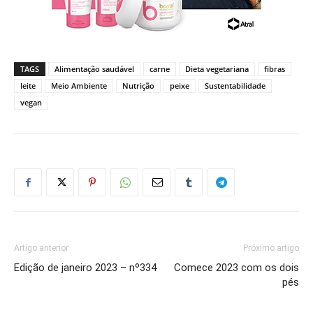
TAGS
Alimentação saudável
carne
Dieta vegetariana
fibras
leite
Meio Ambiente
Nutrição
peixe
Sustentabilidade
vegan
Artigo anterior
Próximo artigo
Edição de janeiro 2023 – nº334
Comece 2023 com os dois
pés