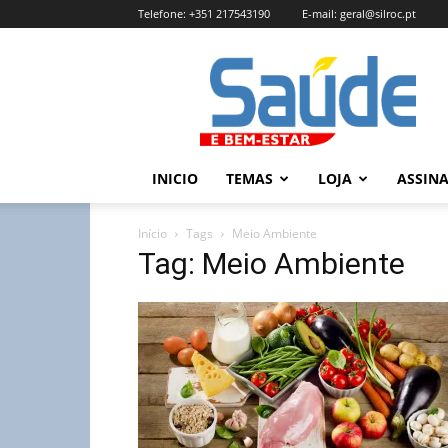
Telefone:
+351 217543190
E-mail:
geral@silroc.pt
Revista
Saúde
e
Bem
Estar
–
INICIO
TEMAS
LOJA
ASSIN
Edição
Online
Início
Tags
Meio Ambiente
Tag: Meio Ambiente