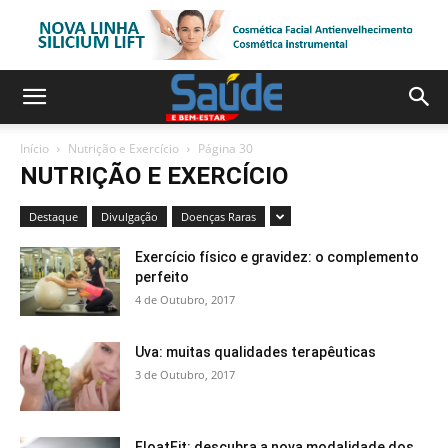
Início
Nutrição e Exercício
Página 30
NUTRIÇÃO E EXERCÍCIO
Destaque
Divulgação
Doenças Raras
Exercício físico e gravidez: o complemento
perfeito
4 de Outubro, 2017
Uva: muitas qualidades terapêuticas
3 de Outubro, 2017
FloatFit: descubra a nova modalidade dos