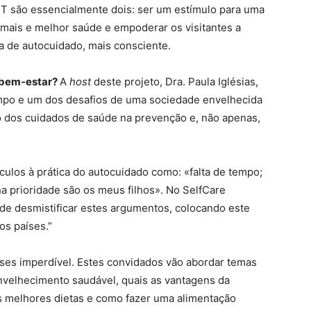
 são essencialmente dois: ser um estímulo para uma
ais e melhor saúde e empoderar os visitantes a
ca de autocuidado, mais consciente.
o bem-estar?
A
host
deste projeto, Dra. Paula Iglésias,
mpo e um dos desafios de uma sociedade envelhecida
o dos cuidados de saúde na prevenção e, não apenas,
ulos à prática do autocuidado como: «falta de tempo;
ha prioridade são os meus filhos». No SelfCare
 desmistificar estes argumentos, colocando este
os países.”
es imperdível. Estes convidados vão abordar temas
velhecimento saudável, quais as vantagens da
as melhores dietas e como fazer uma alimentação