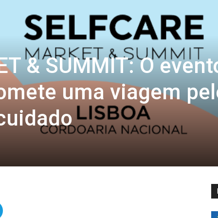
ET & SUMMIT: O event
romete uma viagem pel
cuidado