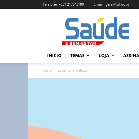
Telefone:
+351 217543190
E-mail:
geral@silroc.pt
Revista
Saúde
e
Bem
Estar
–
INICIO
TEMAS
LOJA
ASSIN
Edição
Online
Início
Estética e Beleza