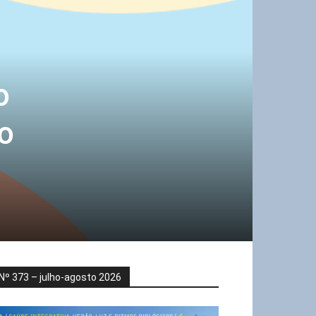
o
o
Nº 373 – julho-agosto 2026