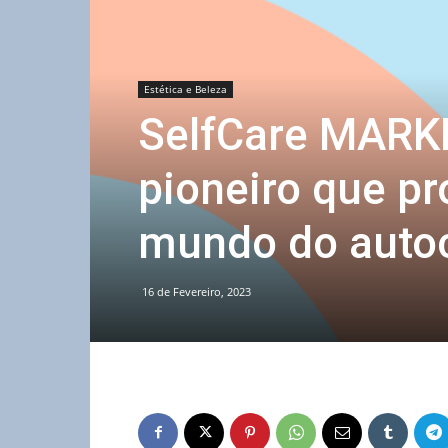
Estética e Beleza
SelfCare MARK
pioneiro que p
mundo do auto
16 de Fevereiro, 2023