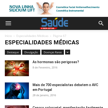
Início
Especialidades Médicas
Página 67
ESPECIALIDADES MÉDICAS
Destaque
Divulgação
Doenças Raras
As hormonas são perigosas?
8 de Fevereiro, 2016
Mais de 700 especialistas debatem o AVC
em Portugal
28 de Janeiro, 2016
Cancro colorretal: manifestação facilmente