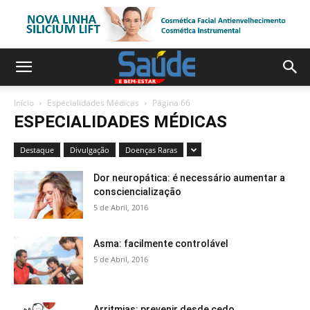
Início
Especialidades Médicas
Página 66
ESPECIALIDADES MÉDICAS
Destaque
Divulgação
Doenças Raras
Dor neuropática: é necessário aumentar a
consciencialização
5 de Abril, 2016
Asma: facilmente controlável
5 de Abril, 2016
Arritmias: prevenir desde cedo