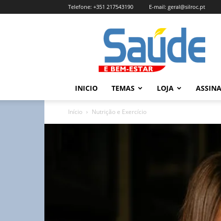
Telefone:
+351 217543190
E-mail:
geral@silroc.pt
Revista
Saúde
e
Bem
Estar
–
INICIO
TEMAS
LOJA
ASSIN
Edição
Online
Início
Nutrição e Exercício