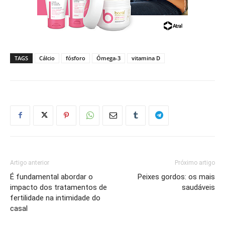
TAGS
Cálcio
fósforo
Ómega-3
vitamina D
Artigo anterior
Próximo artigo
É fundamental abordar o
Peixes gordos: os mais
impacto dos tratamentos de
saudáveis
fertilidade na intimidade do
casal