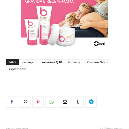
TAGS
cansaço
coenzima Q10
Ginseng
Pharma Nord
suplemento
Artigo anterior
Próximo artigo