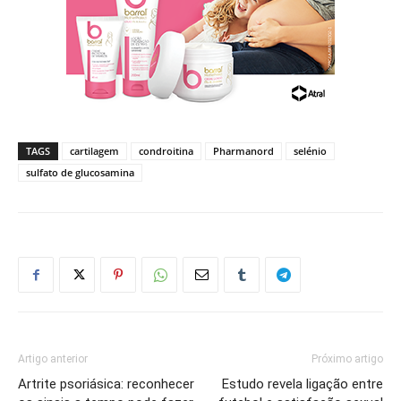
TAGS
cartilagem
condroitina
Pharmanord
selénio
sulfato de glucosamina
Artigo anterior
Próximo artigo
Artrite psoriásica: reconhecer
Estudo revela ligação entre