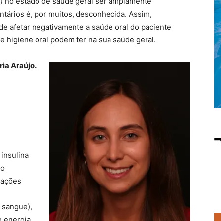
M) no estado de saúde geral ser amplamente
tários é, por muitos, desconhecida. Assim,
e afetar negativamente a saúde oral do paciente
e higiene oral podem ter na sua saúde geral.
ria Araújo.
 insulina
lo
rações
o sangue),
e energia