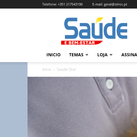
Telefone:
+351 217543190
E-mail:
geral@silroc.pt
Revista
Saúde
e
Bem
Estar
–
INICIO
TEMAS
LOJA
ASSIN
Edição
Online
Início
Saúde Oral