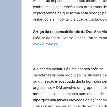
Apesar do impacto da diabetes mellitus (D
conhecido, a sua relação com problemas den
exploraremos de que forma esta doença pod
diabético e a importância que os cuidados d
Artigo da responsabilidade da Dra. Ana Ma
Médica dentista. Centro Visage. Parceiro da
www.girohc.pt/
A diabetes mellitus é uma doença crónica
caracterizada pela produção insuficiente de
ou utilização inadequada desta hormona pe
organismo. A DM envolve um grupo de alte
metabólicas que culminam num estado de
hiperglicemia (níveis elevados de açúcar n
com consequências ao nível da produção d