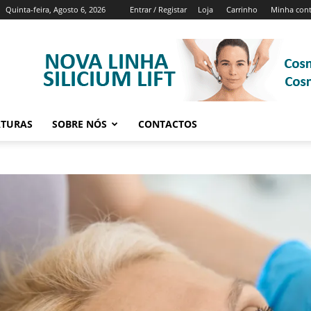
Quinta-feira, Agosto 6, 2026
Entrar / Registar
Loja
Carrinho
Minha con
ATURAS
SOBRE NÓS
CONTACTOS