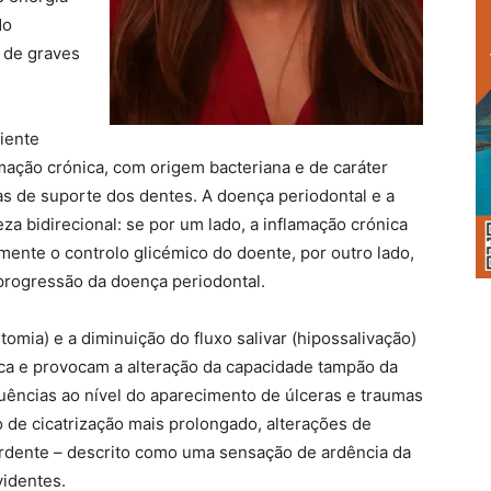
do
 de graves
iente
amação crónica, com origem bacteriana e de caráter
as de suporte dos dentes. A doença periodontal e a
za bidirecional: se por um lado, a inflamação crónica
mente o controlo glicémico do doente, por outro lado,
 progressão da doença periodontal.
omia) e a diminuição do fluxo salivar (hipossalivação)
ica e provocam a alteração da capacidade tampão da
uências ao nível do aparecimento de úlceras e traumas
 de cicatrização mais prolongado, alterações de
ardente – descrito como uma sensação de ardência da
videntes.