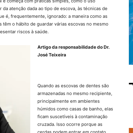
ral e começa com práticas simples, como o uso
 da atenção dada ao tipo de escova, às técnicas de
ue é, frequentemente, ignorado: a maneira como as
s têm o hábito de guardar várias escovas no mesmo
esentar riscos à saúde.
Artigo da responsabilidade do Dr.
José Teixeira
Quando as escovas de dentes são
armazenadas no mesmo recipiente,
principalmente em ambientes
húmidos como casas de banho, elas
ficam suscetíveis à contaminação
cruzada. Isso ocorre porque as
cerdas podem entrar em contato