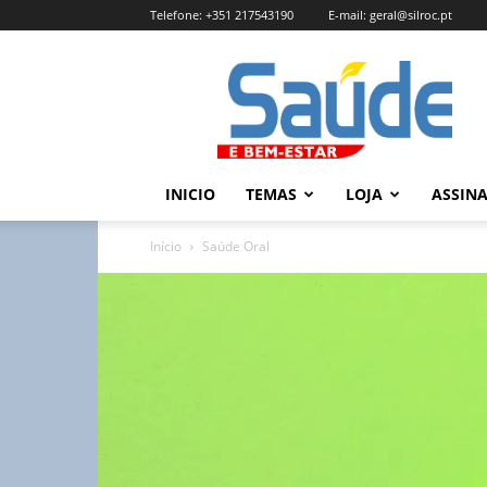
Telefone:
+351 217543190
E-mail:
geral@silroc.pt
Revista
Saúde
e
Bem
Estar
–
INICIO
TEMAS
LOJA
ASSIN
Edição
Online
Início
Saúde Oral