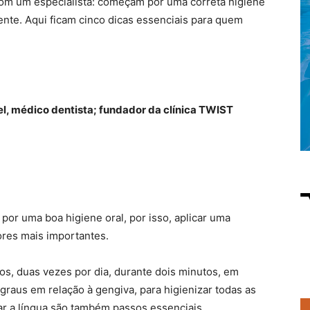
com um especialista: começam por uma correta higiene
ente. Aqui ficam cinco dicas essenciais para quem
tel, médico dentista; fundador da clínica TWIST
por uma boa higiene oral, por isso, aplicar uma
ores mais importantes.
s, duas vezes por dia, durante dois minutos, em
raus em relação à gengiva, para higienizar todas as
var a língua são também passos essenciais.