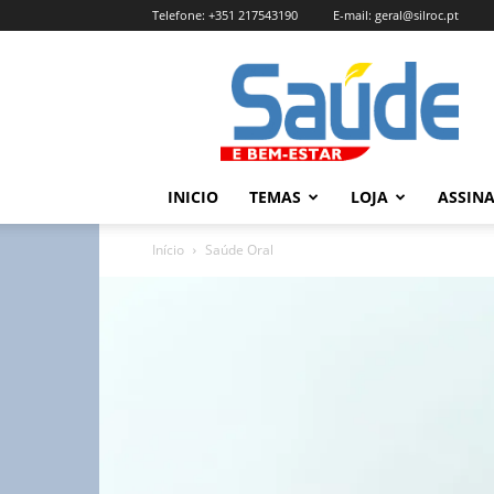
Telefone:
+351 217543190
E-mail:
geral@silroc.pt
Revista
Saúde
e
Bem
Estar
–
INICIO
TEMAS
LOJA
ASSIN
Edição
Online
Início
Saúde Oral