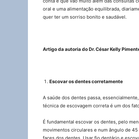
conta e que vão muito além das consultas 
oral e uma alimentação equilibrada, diariam
quer ter um sorriso bonito e saudável.
Artigo da autoria do Dr. César Kelly Pimen
Escovar os dentes corretamente
A saúde dos dentes passa, essencialmente, 
técnica de escovagem correta é um dos fat
É fundamental escovar os dentes, pelo meno
movimentos circulares e num ângulo de 45 g
faces dos dentes. Usar fio dentário e esco