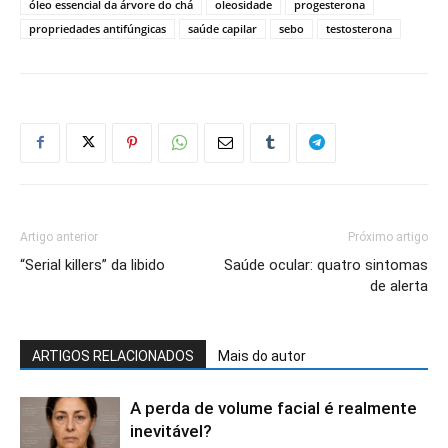
óleo essencial da árvore do chá
oleosidade
progesterona
propriedades antifúngicas
saúde capilar
sebo
testosterona
Artigo anterior
Próximo artigo
“Serial killers” da libido
Saúde ocular: quatro sintomas
de alerta
ARTIGOS RELACIONADOS
Mais do autor
A perda de volume facial é realmente
inevitável?