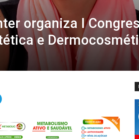
ter organiza I Congre
stética e Dermocosmét