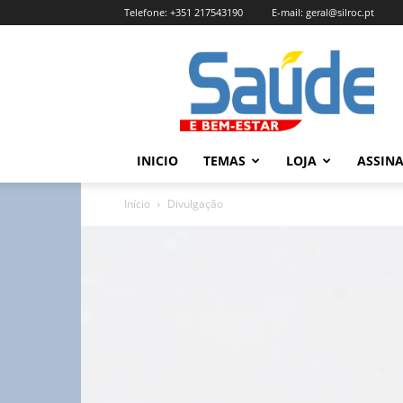
Telefone:
+351 217543190
E-mail:
geral@silroc.pt
Revista
Saúde
e
Bem
Estar
–
INICIO
TEMAS
LOJA
ASSIN
Edição
Online
Início
Divulgação