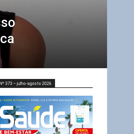
sso
ica
Nº 373 – julho-agosto 2026