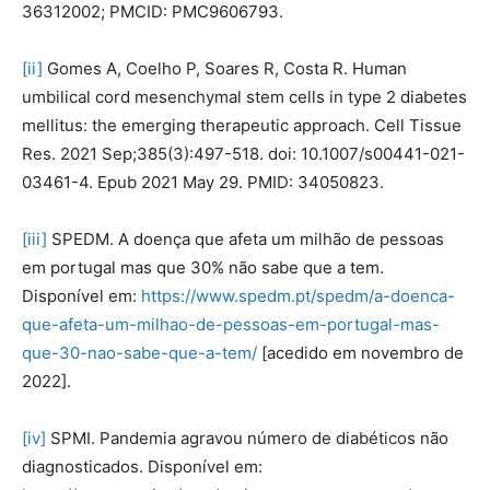
36312002; PMCID: PMC9606793.
[ii]
Gomes A, Coelho P, Soares R, Costa R. Human
umbilical cord mesenchymal stem cells in type 2 diabetes
mellitus: the emerging therapeutic approach. Cell Tissue
Res. 2021 Sep;385(3):497-518. doi: 10.1007/s00441-021-
03461-4. Epub 2021 May 29. PMID: 34050823.
[iii]
SPEDM. A doença que afeta um milhão de pessoas
em portugal mas que 30% não sabe que a tem.
Disponível em:
https://www.spedm.pt/spedm/a-doenca-
que-afeta-um-milhao-de-pessoas-em-portugal-mas-
que-30-nao-sabe-que-a-tem/
[acedido em novembro de
2022].
[iv]
SPMI. Pandemia agravou número de diabéticos não
diagnosticados. Disponível em: