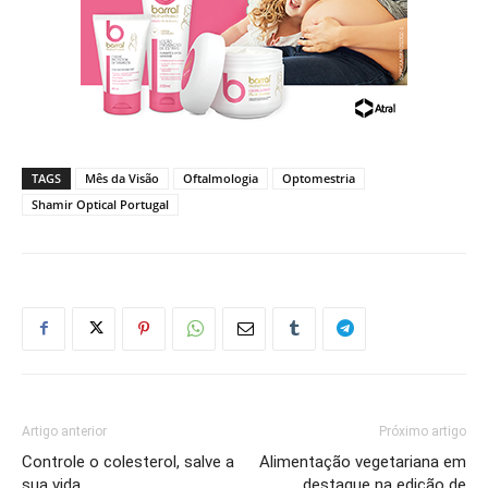
TAGS
Mês da Visão
Oftalmologia
Optomestria
Shamir Optical Portugal
Artigo anterior
Próximo artigo
Controle o colesterol, salve a
Alimentação vegetariana em
sua vida
destaque na edição de