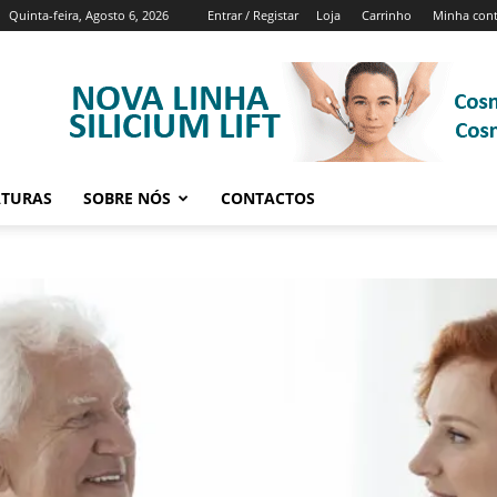
Quinta-feira, Agosto 6, 2026
Entrar / Registar
Loja
Carrinho
Minha con
ATURAS
SOBRE NÓS
CONTACTOS