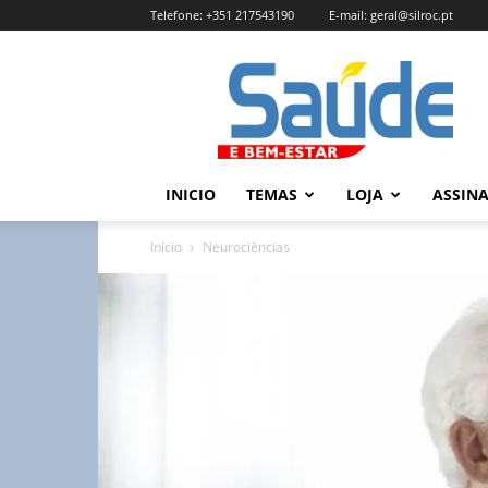
Telefone:
+351 217543190
E-mail:
geral@silroc.pt
Revista
Saúde
e
Bem
Estar
–
INICIO
TEMAS
LOJA
ASSIN
Edição
Online
Início
Neurociências