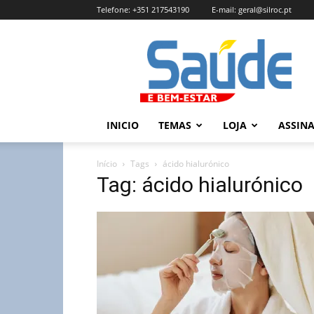
Telefone:
+351 217543190
E-mail:
geral@silroc.pt
Revista
Saúde
e
Bem
Estar
–
INICIO
TEMAS
LOJA
ASSIN
Edição
Online
Início
Tags
ácido hialurónico
Tag: ácido hialurónico