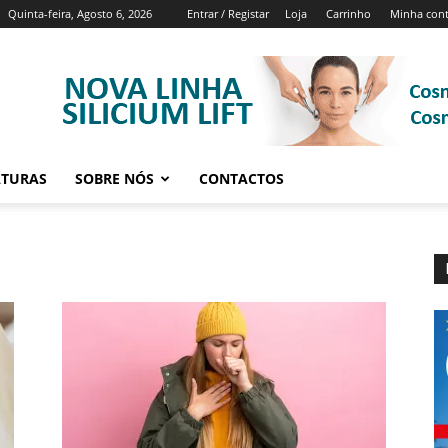
Quinta-feira, Agosto 6, 2026
Entrar / Registar
Loja
Carrinho
Minha con
ATURAS
SOBRE NÓS
CONTACTOS