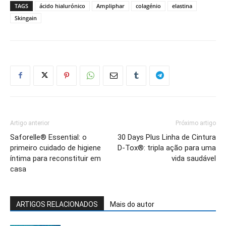
TAGS
ácido hialurónico
Ampliphar
colagénio
elastina
Skingain
Artigo anterior
Próximo artigo
Saforelle® Essential: o
30 Days Plus Linha de Cintura
primeiro cuidado de higiene
D-Tox®: tripla ação para uma
íntima para reconstituir em
vida saudável
casa
ARTIGOS RELACIONADOS
Mais do autor