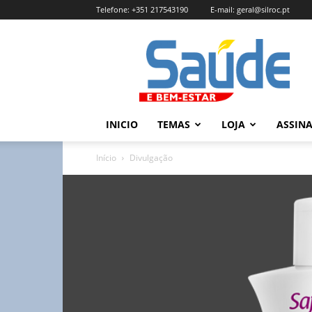
Telefone:
+351 217543190
E-mail:
geral@silroc.pt
Revista
Saúde
e
Bem
Estar
–
INICIO
TEMAS
LOJA
ASSIN
Edição
Online
Início
Divulgação