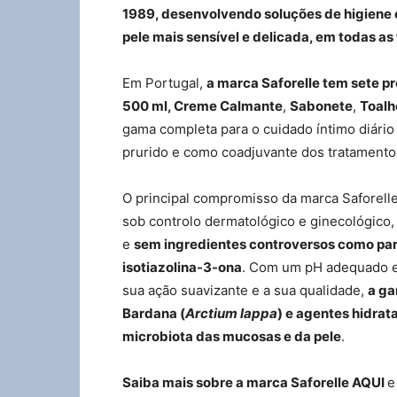
1989, desenvolvendo soluções de higiene 
pele mais sensível e delicada, em todas as
Em Portugal,
a marca Saforelle tem sete p
500 ml, Creme Calmante
,
Sabonete
,
Toalh
gama completa para o cuidado íntimo diário
prurido e como coadjuvante dos tratamentos
O principal compromisso da marca Saforelle
sob controlo dermatológico e ginecológico,
e
sem ingredientes controversos como parab
isotiazolina-3-ona
. Com um pH adequado e 
sua ação suavizante e a sua qualidade,
a ga
Bardana (
Arctium lappa
) e agentes hidrata
microbiota das mucosas e da pele
.
Saiba mais sobre a marca Saforelle AQUI
e