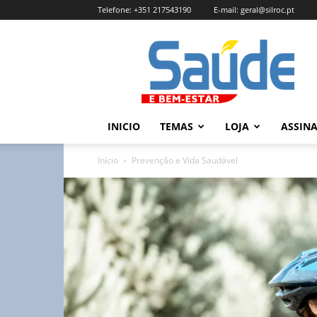
Telefone:
+351 217543190
E-mail:
geral@silroc.pt
Revista
Saúde
e
Bem
Estar
–
INICIO
TEMAS
LOJA
ASSIN
Edição
Online
Início
Prevenção e Vida Saudável