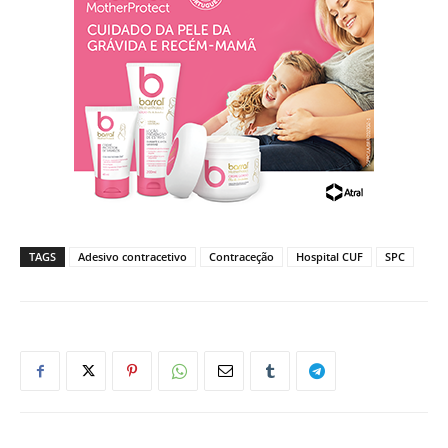
TAGS
Adesivo contracetivo
Contraceção
Hospital CUF
SPC