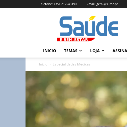
Telefone:
+351 217543190
E-mail:
geral@silroc.pt
Revista
Saúde
e
Bem
Estar
–
INICIO
TEMAS
LOJA
ASSIN
Edição
Online
Início
Especialidades Médicas