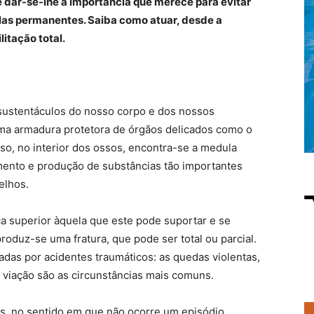
 dar-se-lhe a importância que merece para evitar
las permanentes. Saiba como atuar, desde a
itação total.
 sustentáculos do nosso corpo e dos nossos
a armadura protetora de órgãos delicados como o
so, no interior dos ossos, encontra-se a medula
ento e produção de substâncias tão importantes
elhos.
ça superior àquela que este pode suportar e se
roduz-se uma fratura, que pode ser total ou parcial.
adas por acidentes traumáticos: as quedas violentas,
 viação são as circunstâncias mais comuns.
s, no sentido em que não ocorre um episódio