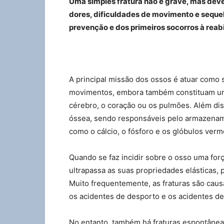
Uma simples fratura não é grave, mas deve
dores, dificuldades de movimento e seque
prevenção e dos primeiros socorros à reabil
A principal missão dos ossos é atuar como
movimentos, embora também constituam um
cérebro, o coração ou os pulmões. Além dis
óssea, sendo responsáveis pelo armazenam
como o cálcio, o fósforo e os glóbulos verm
Quando se faz incidir sobre o osso uma for
ultrapassa as suas propriedades elásticas, p
Muito frequentemente, as fraturas são caus
os acidentes de desporto e os acidentes de
No entanto, também há fraturas espontânea