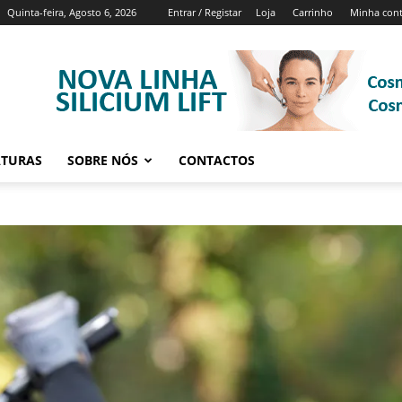
Quinta-feira, Agosto 6, 2026
Entrar / Registar
Loja
Carrinho
Minha con
ATURAS
SOBRE NÓS
CONTACTOS