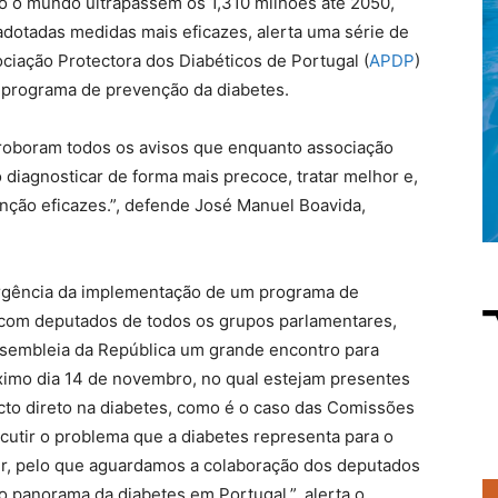
o o mundo ultrapassem os 1,310 milhões até 2050,
adotadas medidas mais eficazes, alerta uma série de
ciação Protectora dos Diabéticos de Portugal (
APDP
)
m programa de prevenção da diabetes.
rroboram todos os avisos que enquanto associação
 diagnosticar de forma mais precoce, tratar melhor e,
enção eficazes.”, defende José Manuel Boavida,
urgência da implementação de um programa de
 com deputados de todos os grupos parlamentares,
sembleia da República um grande encontro para
óximo dia 14 de novembro, no qual estejam presentes
cto direto na diabetes, como é o caso das Comissões
cutir o problema que a diabetes representa para o
gir, pelo que aguardamos a colaboração dos deputados
o panorama da diabetes em Portugal.”, alerta o