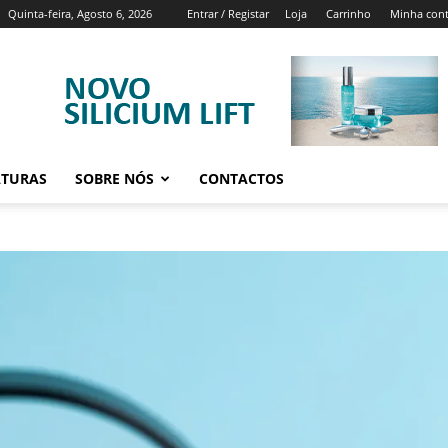
Quinta-feira, Agosto 6, 2026
Entrar / Registar
Loja
Carrinho
Minha con
ATURAS
SOBRE NÓS
CONTACTOS