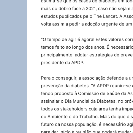
Estima-se que os casos de diabetes em tod
mais do dobro face a 2021, caso não sejam 
estudos publicados pelo The Lancet. A Asso
volta assim a pedir a adoção urgente de u
“O tempo de agir é agora! Estes valores co
temos feito ao longo dos anos. É necessário
principalmente, adotar estratégias de prev
presidente da APDP.
Para o conseguir, a associação defende a 
prevenção da diabetes. “A APDP reuniu-se
tendo proposto à Comissão de Saúde da As
assinalar o Dia Mundial da Diabetes, no pr
todos os stakeholders cuja área tenha impa
do Ambiente e do Trabalho. Mais do que dis
futuro da nossa população, é necessário a
para dar início à reunião que poderá mudar 