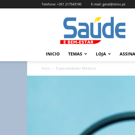
Telefone:
+351 217543190
E-mail:
geral@silroc.pt
Revista
Saúde
e
Bem
Estar
–
INICIO
TEMAS
LOJA
ASSIN
Edição
Online
Início
Especialidades Médicas