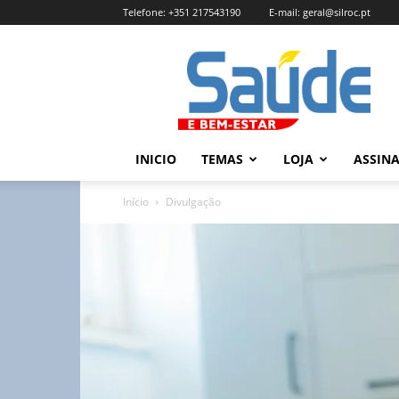
Telefone:
+351 217543190
E-mail:
geral@silroc.pt
Revista
Saúde
e
Bem
Estar
–
INICIO
TEMAS
LOJA
ASSIN
Edição
Online
Início
Divulgação