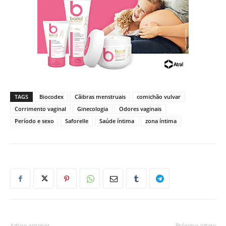
TAGS
Biocodex
Cãibras menstruais
comichão vulvar
Corrimento vaginal
Ginecologia
Odores vaginais
Período e sexo
Saforelle
Saúde íntima
zona íntima