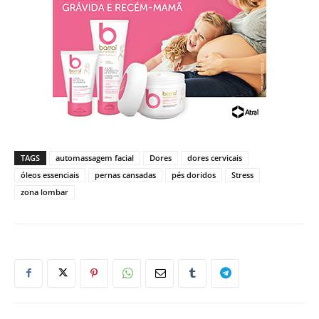
TAGS
automassagem facial
Dores
dores cervicais
óleos essenciais
pernas cansadas
pés doridos
Stress
zona lombar