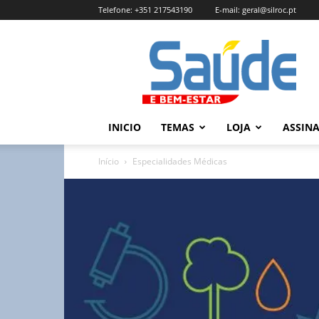
Telefone:
+351 217543190
E-mail:
geral@silroc.pt
Revista
Saúde
e
Bem
Estar
–
INICIO
TEMAS
LOJA
ASSIN
Edição
Online
Início
Especialidades Médicas