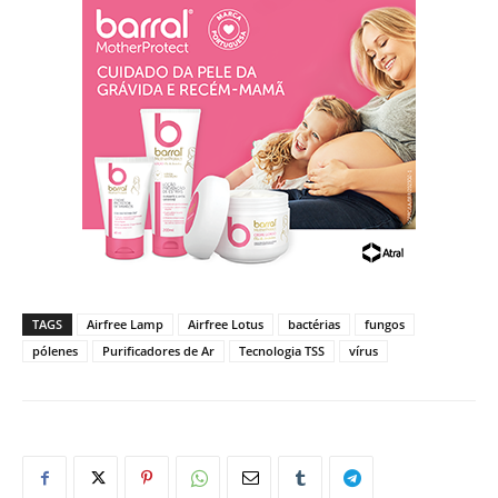
TAGS
Airfree Lamp
Airfree Lotus
bactérias
fungos
pólenes
Purificadores de Ar
Tecnologia TSS
vírus