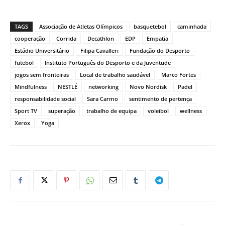
TAGS
Associação de Atletas Olímpicos
basquetebol
caminhada
cooperação
Corrida
Decathlon
EDP
Empatia
Estádio Universitário
Filipa Cavalleri
Fundação do Desporto
futebol
Instituto Português do Desporto e da Juventude
jogos sem fronteiras
Local de trabalho saudável
Marco Fortes
Mindfulness
NESTLÉ
networking
Novo Nordisk
Padel
responsabilidade social
Sara Carmo
sentimento de pertença
Sport TV
superação
trabalho de equipa
voleibol
wellness
Xerox
Yoga