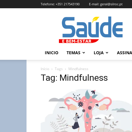
Telefone:
+351 217543190
E-mail:
geral@silroc.pt
Revista
Saúde
e
Bem
Estar
–
INICIO
TEMAS
LOJA
ASSIN
Edição
Online
Início
Tags
Mindfulness
Tag: Mindfulness