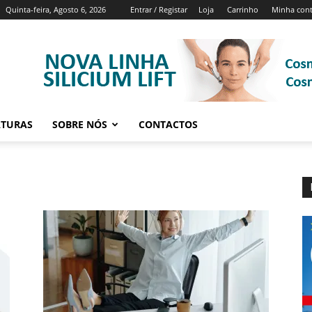
Quinta-feira, Agosto 6, 2026
Entrar / Registar
Loja
Carrinho
Minha con
ATURAS
SOBRE NÓS
CONTACTOS