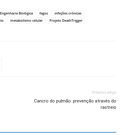
Engenharia Biológica
fagos
infeções crónicas
nto
metabolismo celular
Projeto DeathTrigger
Próximo artigo
Cancro do pulmão: prevenção através do
rastreio