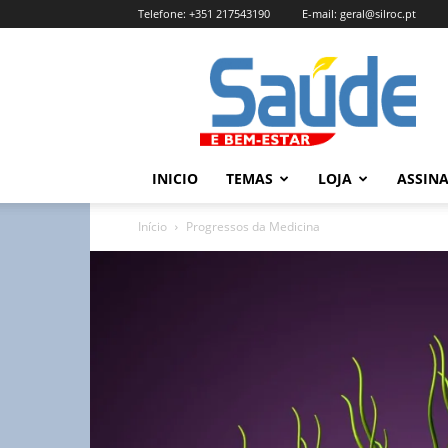
Telefone:
+351 217543190
E-mail:
geral@silroc.pt
Revista
Saúde
e
Bem
Estar
–
INICIO
TEMAS
LOJA
ASSIN
Edição
Online
Início
Progressos da Medicina