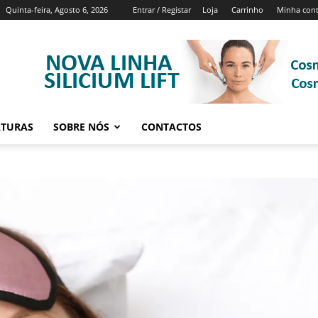
Quinta-feira, Agosto 6, 2026
Entrar / Registar
Loja
Carrinho
Minha con
ATURAS
SOBRE NÓS
CONTACTOS