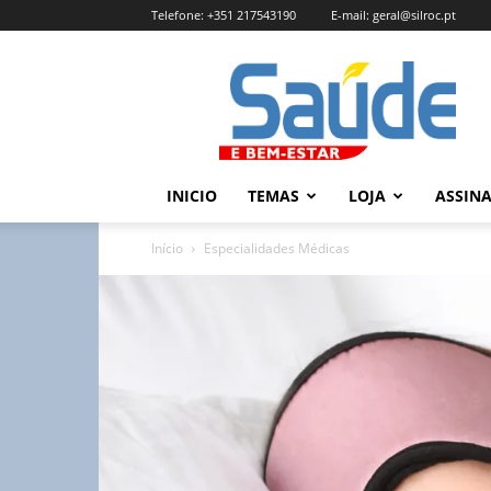
Telefone:
+351 217543190
E-mail:
geral@silroc.pt
Revista
Saúde
e
Bem
Estar
–
INICIO
TEMAS
LOJA
ASSIN
Edição
Online
Início
Especialidades Médicas