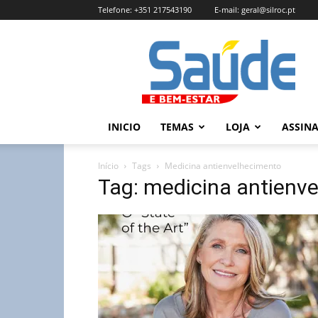
Telefone:
+351 217543190
E-mail:
geral@silroc.pt
Revista
Saúde
e
Bem
Estar
–
INICIO
TEMAS
LOJA
ASSIN
Edição
Online
Início
Tags
Medicina antienvelhecimento
Tag: medicina antienv