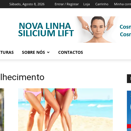
Sábado, Agosto 8, 2026
Entrar / Registar
Loja
Carrinho
Minha con
ATURAS
SOBRE NÓS
CONTACTOS
elhecimento