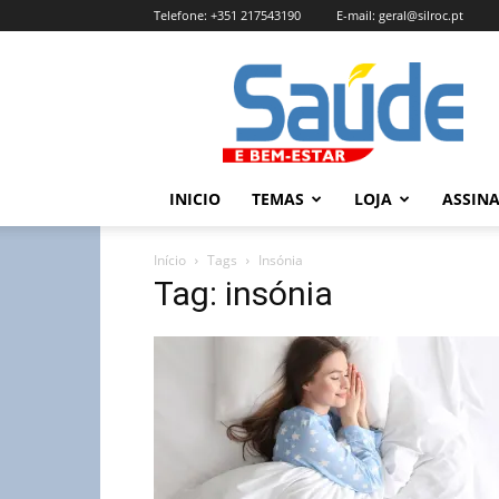
Telefone:
+351 217543190
E-mail:
geral@silroc.pt
Revista
Saúde
e
Bem
Estar
–
INICIO
TEMAS
LOJA
ASSIN
Edição
Online
Início
Tags
Insónia
Tag: insónia