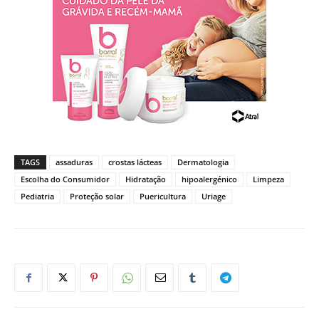
TAGS
assaduras
crostas lácteas
Dermatologia
Escolha do Consumidor
Hidratação
hipoalergénico
Limpeza
Pediatria
Proteção solar
Puericultura
Uriage