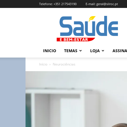
Telefone:
+351 217543190
E-mail:
geral@silroc.pt
Revista
Saúde
e
Bem
Estar
–
INICIO
TEMAS
LOJA
ASSIN
Edição
Online
Início
Neurociências