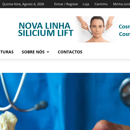
Quinta-feira, Agosto 6, 2026
Entrar / Registar
Loja
Carrinho
Minha con
ATURAS
SOBRE NÓS
CONTACTOS