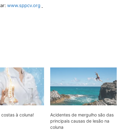
tar:
www.sppcv.org
 costas à coluna!
Acidentes de mergulho são das
principais causas de lesão na
coluna