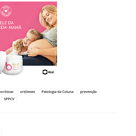
poróticas
ortóteses
Patologia da Coluna
prevenção
SPPCV