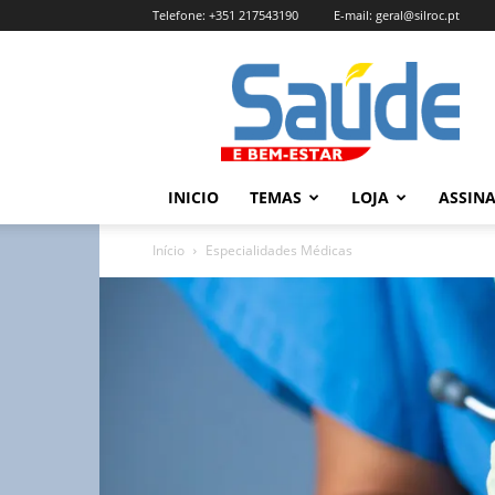
Telefone:
+351 217543190
E-mail:
geral@silroc.pt
Revista
Saúde
e
Bem
Estar
–
INICIO
TEMAS
LOJA
ASSIN
Edição
Online
Início
Especialidades Médicas