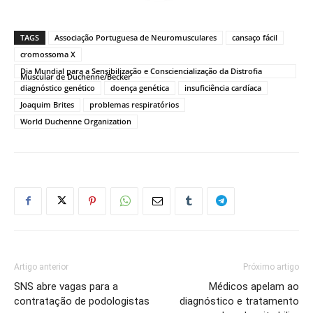
TAGS
Associação Portuguesa de Neuromusculares
cansaço fácil
cromossoma X
Dia Mundial para a Sensibilização e Consciencialização da Distrofia
Muscular de Duchenne/Becker
diagnóstico genético
doença genética
insuficiência cardíaca
Joaquim Brites
problemas respiratórios
World Duchenne Organization
Artigo anterior
Próximo artigo
SNS abre vagas para a
Médicos apelam ao
contratação de podologistas
diagnóstico e tratamento