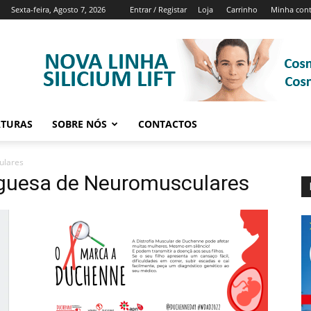
Sexta-feira, Agosto 7, 2026
Entrar / Registar
Loja
Carrinho
Minha con
ATURAS
SOBRE NÓS
CONTACTOS
ulares
uguesa de Neuromusculares