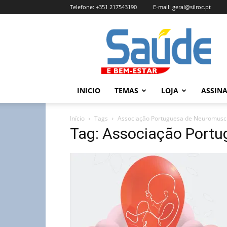
Telefone:
+351 217543190
E-mail:
geral@silroc.pt
Revista
Saúde
e
Bem
Estar
–
INICIO
TEMAS
LOJA
ASSIN
Edição
Online
Início
Tags
Associação Portuguesa de Neuromusc
Tag: Associação Port