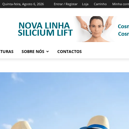
Quinta-feira, Agosto 6, 2026
Entrar / Registar
Loja
Carrinho
Minha con
ATURAS
SOBRE NÓS
CONTACTOS