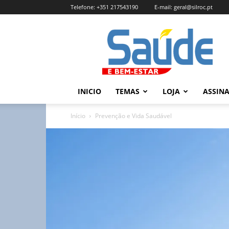
Telefone:
+351 217543190
E-mail:
geral@silroc.pt
Revista
Saúde
e
Bem
Estar
–
INICIO
TEMAS
LOJA
ASSIN
Edição
Online
Início
Prevenção e Vida Saudável