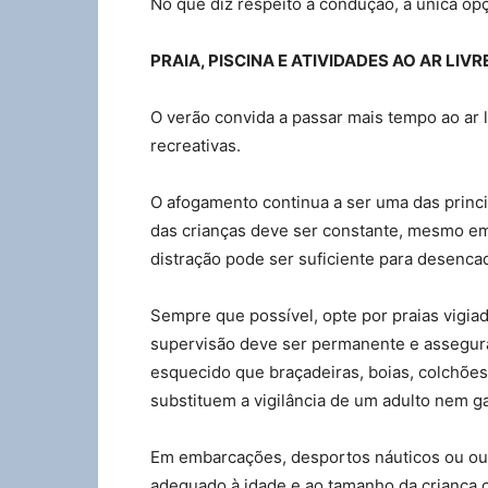
No que diz respeito à condução, a única op
PRAIA, PISCINA E ATIVIDADES AO AR LIVR
O verão convida a passar mais tempo ao ar li
recreativas.
O afogamento continua a ser uma das princip
das crianças deve ser constante, mesmo e
distração pode ser suficiente para desenca
Sempre que possível, opte por praias vigiada
supervisão deve ser permanente e assegur
esquecido que braçadeiras, boias, colchões 
substituem a vigilância de um adulto nem 
Em embarcações, desportos náuticos ou outr
adequado à idade e ao tamanho da criança 